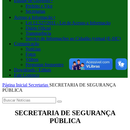
Equipe de Governo ‣
Prefeito e Vice
Secretarias
Acesso a Informação ‣
Lei 12.527/2011 - Lei de Acesso a Informação
Diário Oficial
Transparência
Serviço de Informações ao Cidadão (virtual (E-SIC)
Comunicação
Notícias
Fotos
Videos
Perguntas frequentes
Downloads / Editais
Fale Conosco
Página Inicial
Secretarias
SECRETARIA DE SEGURANÇA
PÚBLICA
SECRETARIA DE SEGURANÇA
PÚBLICA