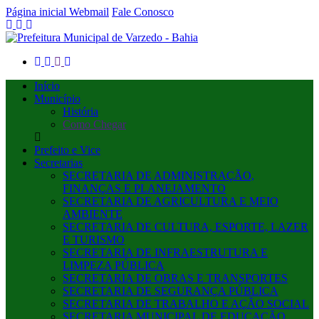
Página inicial
Webmail
Fale Conosco
Início
Município
História
Como Chegar
Prefeito e Vice
Secretarias
SECRETARIA DE ADMINISTRAÇÃO,
FINANÇAS E PLANEJAMENTO
SECRETARIA DE AGRICULTURA E MEIO
AMBIENTE
SECRETARIA DE CULTURA, ESPORTE, LAZER
E TURISMO
SECRETARIA DE INFRAESTRUTURA E
LIMPEZA PÚBLICA
SECRETARIA DE OBRAS E TRANSPORTES
SECRETARIA DE SEGURANÇA PÚBLICA
SECRETARIA DE TRABALHO E AÇÃO SOCIAL
SECRETARIA MUNICIPAL DE EDUCAÇÃO